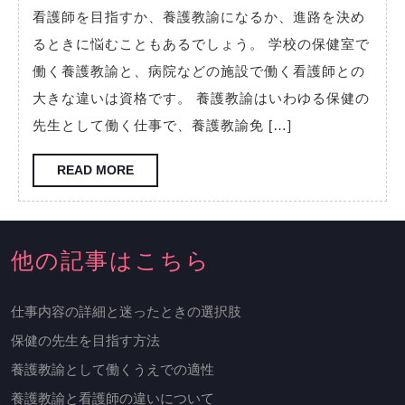
事
17
看護師を目指すか、養護教諭になるか、進路を決め
日
内
るときに悩むこともあるでしょう。 学校の保健室で
容
働く養護教諭と、病院などの施設で働く看護師との
の
大きな違いは資格です。 養護教諭はいわゆる保健の
詳
先生として働く仕事で、養護教諭免 […]
細
と
READ
READ MORE
MORE
迷
っ
た
他の記事はこちら
と
き
仕事内容の詳細と迷ったときの選択肢
の
保健の先生を目指す方法
選
養護教諭として働くうえでの適性
択
養護教諭と看護師の違いについて