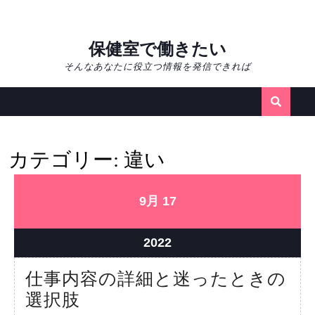
Skip
保健室で働きたい
to
そんなあなたに役立つ情報を発信できれば
content
カテゴリー:
違い
2022
2022
9月
17
年
年
9
9
2022
2022
月
月
年
仕事内容の詳細と迷ったときの
17
17
9
日
日
仕
選択肢
月